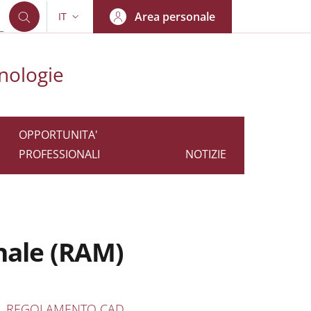
Area personale
IT
SELETTORE LINGUA: CURRENT LANGUAGE
cnologie
OPPORTUNITA'
PROFESSIONALI
NOTIZIE
nale (RAM)
nkedIn
AIN NAVIGATION
REGOLAMENTO CAD