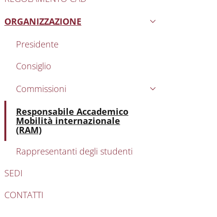
ORGANIZZAZIONE
Attivo
Presidente
Consiglio
Commissioni
Attivo
Responsabile Accademico
Mobilità internazionale
(RAM)
Rappresentanti degli studenti
SEDI
CONTATTI