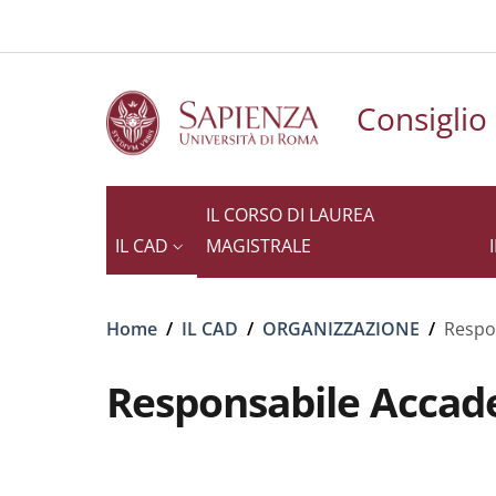
Slim to
Salta al contenuto principale
Skip to footer content
Consiglio
IL CORSO DI LAUREA
IL CAD
MAGISTRALE
Briciole di pane
Home
/
IL CAD
/
ORGANIZZAZIONE
/
Respo
Responsabile Accade