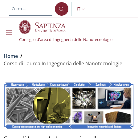
Salta al contenuto principale
Skip to footer content
IT
SELETTORE LINGUA: CURREN
Consiglio d'area di Ingegneria delle Nanotecnologie
Briciole di pane
Home
/
Corso di Laurea In Ingegneria delle Nanotecnologie
Corso di Laurea In Ingeg