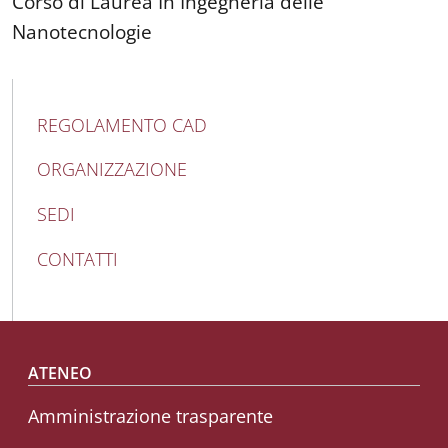
Corso di Laurea In Ingegneria delle
Nanotecnologie
MAIN NAVIGATION
REGOLAMENTO CAD
ORGANIZZAZIONE
SEDI
CONTATTI
Footer menu
ATENEO
Amministrazione trasparente