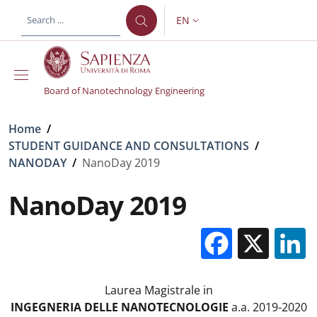
Skip to main content
Skip to footer content
EN
LANGUAGE SWITCHER: CURR
Board of Nanotechnology Engineering
Breadcrumb
Home
/
STUDENT GUIDANCE AND CONSULTATIONS
/
NANODAY
/
NanoDay 2019
NanoDay 2019
Facebo
X
Laurea Magistrale in
INGEGNERIA DELLE NANOTECNOLOGIE
a.a. 2019-2020